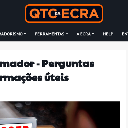
MADORISMO
FERRAMENTAS
A ECRA
HELP
EN
mador - Perguntas
ormações úteis