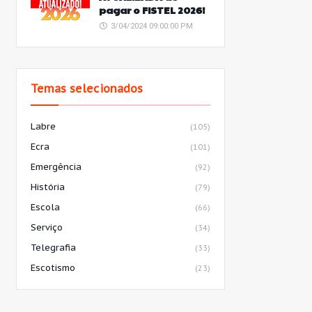
pagar o FISTEL 2026!
3/04/2024 09:00:00 PM
Temas selecionados
Labre
(105)
Ecra
(101)
Emergência
(92)
História
(79)
Escola
(66)
Serviço
(34)
Telegrafia
(33)
Escotismo
(23)