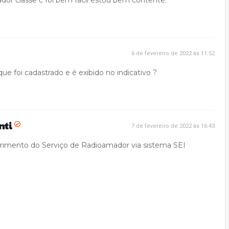
dor classe c foi bem fácil estou bem contente.
6 de fevereiro de 2022 às 11:52
 foi cadastrado e é exibido no indicativo ?
nti
7 de fevereiro de 2022 às 16:43
erimento do Serviço de Radioamador via sistema SEI