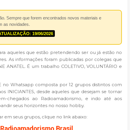
ão. Sempre que forem encontrados novos materiais e
m as novidades.
ATUALIZAÇÃO: 19/06/2026
ara aqueles que estão pretendendo ser ou já estão no
es. As informações foram publicadas por colegas que
E ANATEL. É um trabalho COLETIVO, VOLUNTÁRIO e
no Whatsapp composta por 12 grupos distintos com
 aos INICIANTES, desde aqueles que desejam se tornar
ém-chegados ao Radioamadorismo, e indo até aos
ndir seus horizontes no nosso hobby.
 em seus grupos, clique no link abaixo:
Radioamadorismo Brasil