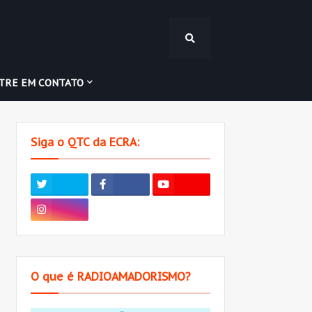
TRE EM CONTATO
Siga o QTC da ECRA:
O que é RADIOAMADORISMO?