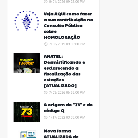
8/01/2026 09:25:00 PM
Veja AQUI como fazer
a sua contribuição na
Consulta Pública
sobre
HOMOLOGAÇÃO
7/03/2019 09:30:00 PM
ANATEL:
Desmistificando e
esclarecendo a
fiscalização das
estações
[ATUALIZADO]
7/03/2026 06:53:00 PM
A origem do "73" e do
código Q
1/17/2022 03:33:00 PM
Nova forma
ATUALIZADA de