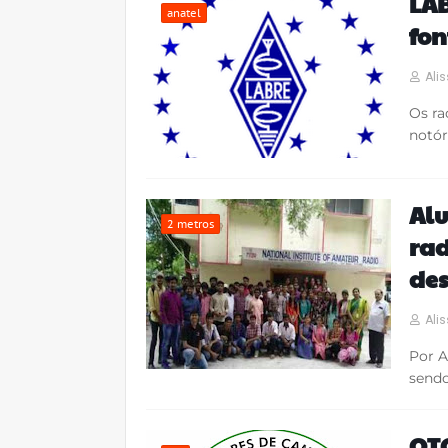
LAB
anatel
fon
Alis
Os r
notór
Alu
2 metros
ra
des
Alis
Por A
sendo
QTC