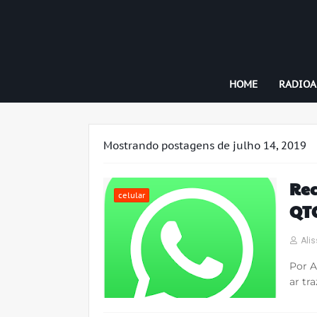
HOME
RADIO
Mostrando postagens de julho 14, 2019
Rec
celular
QTC
Alis
Por A
ar tr