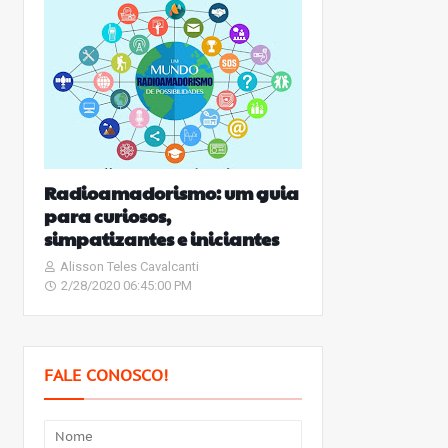
Radioamadorismo: um guia
para curiosos,
simpatizantes e iniciantes
Alisson Teles Cavalcanti
2/28/2020 06:45:00 PM
FALE CONOSCO!