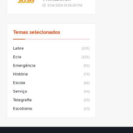
3/04/2024 09:00:00 PM
Temas selecionados
Labre
(105)
Ecra
(101)
Emergência
(92)
História
(79)
Escola
(66)
Serviço
(34)
Telegrafia
(33)
Escotismo
(23)