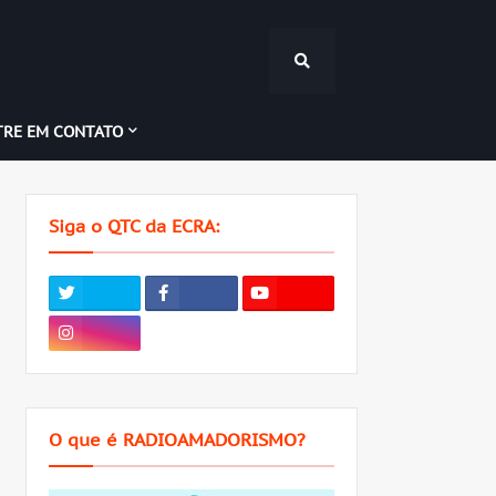
TRE EM CONTATO
Siga o QTC da ECRA:
O que é RADIOAMADORISMO?