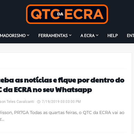
AMADORISMO
FERRAMENTAS
A ECRA
HELP
EN
eba as notícias e fique por dentro do
 da ECRA no seu Whatsapp
son Teles Cavalcanti
7/19/2019 03:03:00 PM
lisson, PR7GA Todas as quartas feiras, o QTC da ECRA vai ao
az…