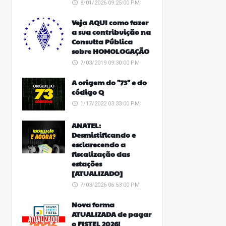
8/01/2026 09:25:00 PM
Veja AQUI como fazer
a sua contribuição na
Consulta Pública
sobre HOMOLOGAÇÃO
7/03/2019 09:30:00 PM
A origem do "73" e do
código Q
1/17/2022 03:33:00 PM
ANATEL:
Desmistificando e
esclarecendo a
fiscalização das
estações
[ATUALIZADO]
7/03/2026 06:53:00 PM
Nova forma
ATUALIZADA de pagar
o FISTEL 2026!