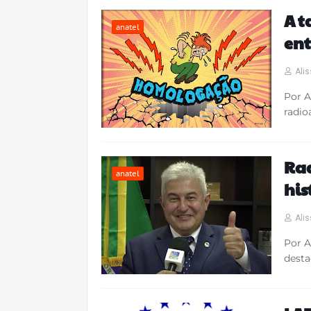
A t
anatel
en
Alis
Por A
radi
Ra
anatel
his
Alis
Por A
desta