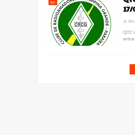
qtc
17/
Alis
QTC 
entra