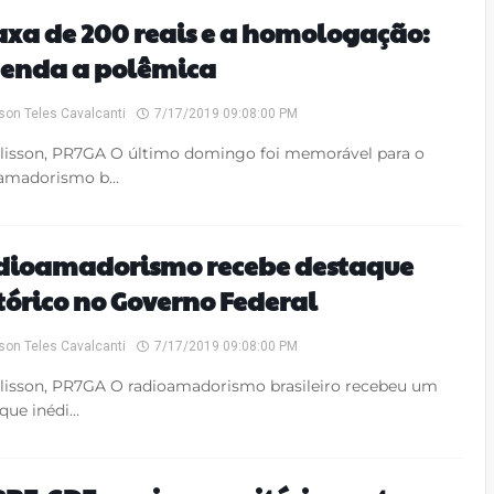
axa de 200 reais e a homologação:
tenda a polêmica
son Teles Cavalcanti
7/17/2019 09:08:00 PM
lisson, PR7GA O último domingo foi memorável para o
oamadorismo b…
dioamadorismo recebe destaque
tórico no Governo Federal
son Teles Cavalcanti
7/17/2019 09:08:00 PM
lisson, PR7GA O radioamadorismo brasileiro recebeu um
que inédi…