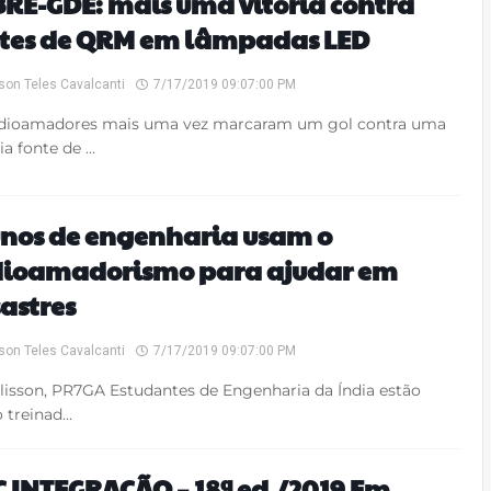
RE-GDE: mais uma vitória contra
tes de QRM em lâmpadas LED
son Teles Cavalcanti
7/17/2019 09:07:00 PM
adioamadores mais uma vez marcaram um gol contra uma
ia fonte de …
nos de engenharia usam o
dioamadorismo para ajudar em
astres
son Teles Cavalcanti
7/17/2019 09:07:00 PM
lisson, PR7GA Estudantes de Engenharia da Índia estão
 treinad…
 INTEGRAÇÃO – 18ª ed./2019 Em