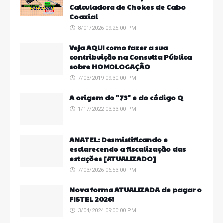
Calculadora de Chokes de Cabo
Coaxial
8/01/2026 09:25:00 PM
Veja AQUI como fazer a sua
contribuição na Consulta Pública
sobre HOMOLOGAÇÃO
7/03/2019 09:30:00 PM
A origem do "73" e do código Q
1/17/2022 03:33:00 PM
ANATEL: Desmistificando e
esclarecendo a fiscalização das
estações [ATUALIZADO]
7/03/2026 06:53:00 PM
Nova forma ATUALIZADA de pagar o
FISTEL 2026!
3/04/2024 09:00:00 PM