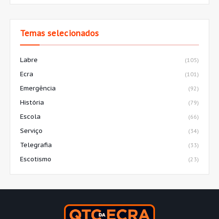
Temas selecionados
Labre
(105)
Ecra
(101)
Emergência
(92)
História
(79)
Escola
(66)
Serviço
(34)
Telegrafia
(33)
Escotismo
(23)