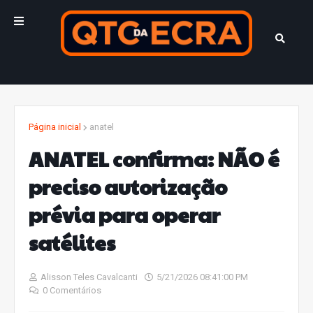
Página inicial
anatel
ANATEL confirma: NÃO é
preciso autorização
prévia para operar
satélites
Alisson Teles Cavalcanti
5/21/2026 08:41:00 PM
0 Comentários