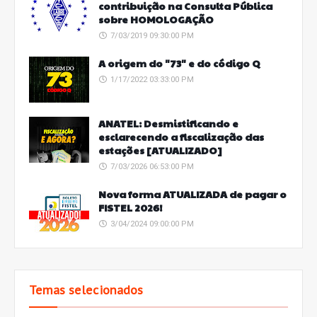
contribuição na Consulta Pública
sobre HOMOLOGAÇÃO
7/03/2019 09:30:00 PM
A origem do "73" e do código Q
1/17/2022 03:33:00 PM
ANATEL: Desmistificando e
esclarecendo a fiscalização das
estações [ATUALIZADO]
7/03/2026 06:53:00 PM
Nova forma ATUALIZADA de pagar o
FISTEL 2026!
3/04/2024 09:00:00 PM
Temas selecionados