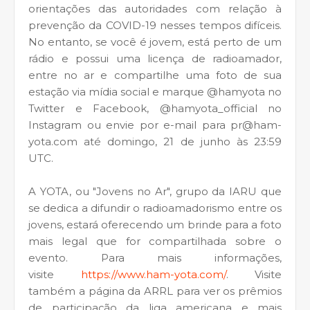
orientações das autoridades com relação à
prevenção da COVID-19 nesses tempos difíceis.
No entanto, se você é jovem, está perto de um
rádio e possui uma licença de radioamador,
entre no ar e compartilhe uma foto de sua
estação via mídia social e marque @hamyota no
Twitter e Facebook, @hamyota_official no
Instagram ou envie por e-mail para pr@ham-
yota.com até domingo, 21 de junho às 23:59
UTC.
A YOTA, ou "Jovens no Ar", grupo da IARU que
se dedica a difundir o radioamadorismo entre os
jovens, estará oferecendo um brinde para a foto
mais legal que for compartilhada sobre o
evento. Para mais informações,
visite
https://www.ham-yota.com/
. Visite
também a página da ARRL para ver os prêmios
de participação da liga americana e mais