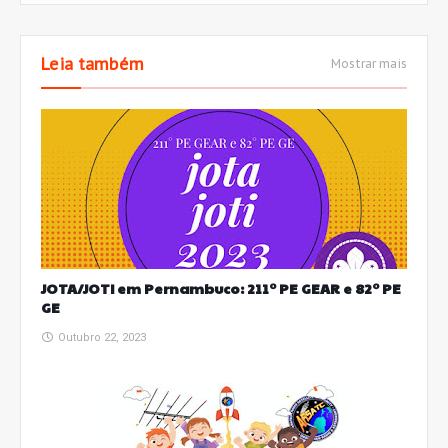
Leia também
Mostrar mais
JOTA/JOTI em Pernambuco: 211° PE GEAR e 82° PE
GE
Outubro 22, 2023