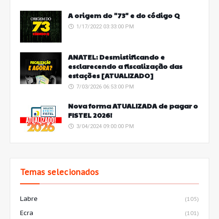
A origem do "73" e do código Q
1/17/2022 03:33:00 PM
ANATEL: Desmistificando e
esclarecendo a fiscalização das
estações [ATUALIZADO]
7/03/2026 06:53:00 PM
Nova forma ATUALIZADA de pagar o
FISTEL 2026!
3/04/2024 09:00:00 PM
Temas selecionados
Labre
(105)
Ecra
(101)