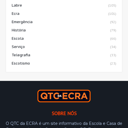
Labre
(105)
Ecra
(101)
Emergência
(92)
História
(79)
Escola
(66)
Serviço
(34)
Telegrafia
(33)
Escotismo
(23)
SOBRE NÓS
O QTC da ECRA é um site informativo da Escola e Casa de