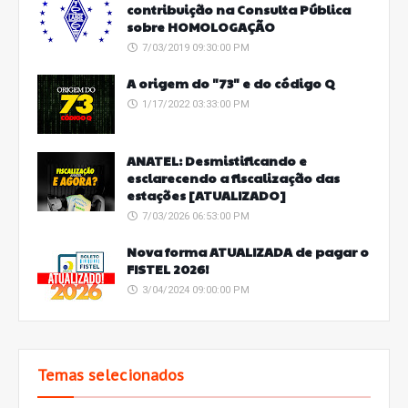
contribuição na Consulta Pública
sobre HOMOLOGAÇÃO
7/03/2019 09:30:00 PM
A origem do "73" e do código Q
1/17/2022 03:33:00 PM
ANATEL: Desmistificando e
esclarecendo a fiscalização das
estações [ATUALIZADO]
7/03/2026 06:53:00 PM
Nova forma ATUALIZADA de pagar o
FISTEL 2026!
3/04/2024 09:00:00 PM
Temas selecionados