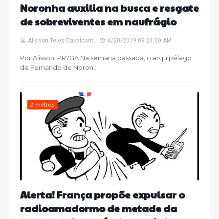
Noronha auxilia na busca e resgate
de sobreviventes em naufrágio
Alisson Teles Cavalcanti
6/20/2019 09:21:00 AM
Por Alisson, PR7GA Na semana passada, o arquipélago
de Fernando de Noron…
2 metros
Alerta! França propõe expulsar o
radioamadormo de metade da