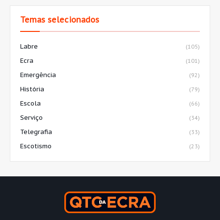
Temas selecionados
Labre
(105)
Ecra
(101)
Emergência
(92)
História
(79)
Escola
(66)
Serviço
(34)
Telegrafia
(33)
Escotismo
(23)