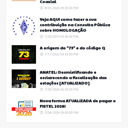
Coaxial
8/01/2026 09:25:00 PM
Veja AQUI como fazer a sua
contribuição na Consulta Pública
sobre HOMOLOGAÇÃO
7/03/2019 09:30:00 PM
A origem do "73" e do código Q
1/17/2022 03:33:00 PM
ANATEL: Desmistificando e
esclarecendo a fiscalização das
estações [ATUALIZADO]
7/03/2026 06:53:00 PM
Nova forma ATUALIZADA de pagar o
FISTEL 2026!
3/04/2024 09:00:00 PM