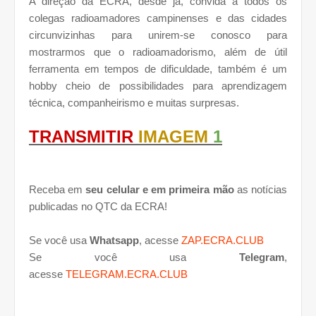
A direção da ECRA, desde já, convida a todos os
colegas radioamadores campinenses e das cidades
circunvizinhas para unirem-se conosco para
mostrarmos que o radioamadorismo, além de útil
ferramenta em tempos de dificuldade, também é um
hobby cheio de possibilidades para aprendizagem
técnica, companheirismo e muitas surpresas.
TRANSMITIR
IMAGEM
1
Receba em
seu celular e em primeira mão
as notícias
publicadas no QTC da ECRA!
Se você usa
Whatsapp
, acesse
ZAP.ECRA.CLUB
Se você usa
Telegram
,
acesse
TELEGRAM.ECRA.CLUB