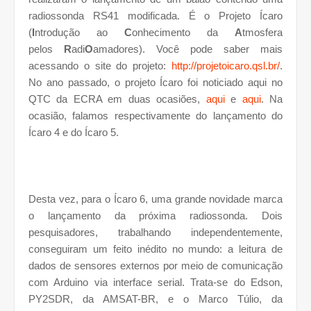
radiossonda RS41 modificada. É o
Projeto Ícaro
(
I
ntrodução ao
C
onhecimento da
A
tmosfera
pelos
R
adi
O
amadores). Você pode saber mais
acessando o site do projeto:
http://projetoicaro.qsl.br/
.
No ano passado, o projeto Ícaro foi noticiado aqui no
QTC da ECRA em duas ocasiões,
aqui
e
aqui
. Na
ocasião, falamos respectivamente do lançamento do
Ícaro 4 e do Ícaro 5.
Desta vez, para o Ícaro 6, uma grande novidade marca
o lançamento da próxima radiossonda. Dois
pesquisadores, trabalhando independentemente,
conseguiram um feito inédito no mundo: a leitura de
dados de sensores externos por meio de comunicação
com Arduino via interface serial. Trata-se do Edson,
PY2SDR, da AMSAT-BR, e o Marco Túlio, da