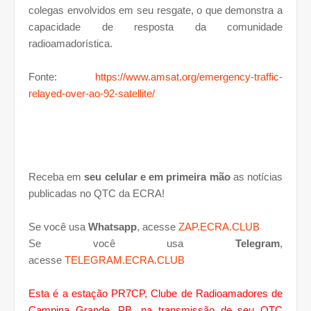
colegas envolvidos em seu resgate, o que demonstra a
capacidade de resposta da comunidade
radioamadorística.
Fonte:
https://www.amsat.org/emergency-traffic-
relayed-over-ao-92-satellite/
Receba em
seu celular e em primeira mão
as notícias
publicadas no QTC da ECRA!
Se você usa
Whatsapp
, acesse
ZAP.ECRA.CLUB
Se você usa
Telegram
,
acesse
TELEGRAM.ECRA.CLUB
Esta é a estação PR7CP, Clube de Radioamadores de
Campina Grande, PB, na transmissão de seu QTC