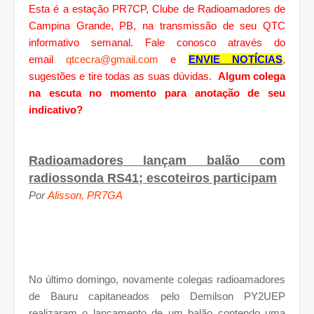
Esta é a estação PR7CP, Clube de Radioamadores de
Campina Grande, PB, na transmissão de seu QTC
informativo semanal. Fale conosco através do
email
qtcecra@gmail.com
e
ENVIE NOTÍCIAS
,
sugestões e tire todas as suas dúvidas.
Algum colega
na escuta no momento para anotação de seu
indicativo?
Radioamadores lançam balão com
radiossonda RS41; escoteiros participam
Por
Alisson, PR7GA
No último domingo, novamente colegas radioamadores
de Bauru capitaneados pelo Demilson PY2UEP
realizaram o lançamento de um balão contendo uma