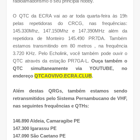
radioamadorismo o seu principal hobby.
O QTC da ECRA vai ao ar toda quarta-feira às 19h
pelas repetidoras do CRCG, nas frequências:
145.330Mhz, 147.150Mhz e 147.390MHz além da
repetidora de Monteiro 145.490 PR7DA. Também
estamos transmitindo em 80 metros , na frequência
3.720 KHz. Pelo Echolink, você também pode ouvir o
QTC através da estação PR7GA-L.
Ouça também o
QTC simultaneamente via YOUTUBE, no
endereço
QTCAOVIVO.ECRA.CLUB
.
Além destas QRGs, também estamos sendo
retransmitidos pelo Sistema Pernambucano de VHF,
nas seguintes frequências e QTHs:
146.890 Aldeia, Camaragibe PE
147.300 Igarassu PE
147.090 São Caetano PE