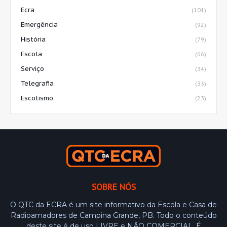
Ecra
(101)
Emergência
(92)
História
(79)
Escola
(66)
Serviço
(34)
Telegrafia
(33)
Escotismo
(23)
SOBRE NÓS
O QTC da ECRA é um site informativo da Escola e Casa de
Radioamadores de Campina Grande, PB. Todo o conteúdo
deste site é de uso LIVRE e NÃO COMERCIAL. É