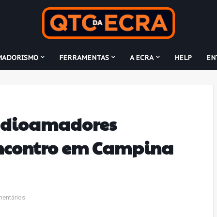
MADORISMO
FERRAMENTAS
A ECRA
HELP
EN
adioamadores
ncontro em Campina
mentários