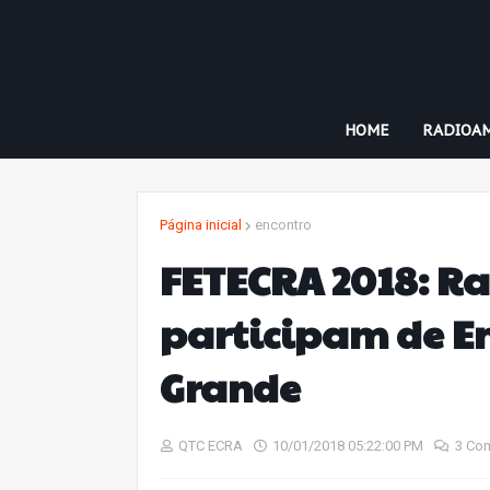
HOME
RADIOA
Página inicial
encontro
FETECRA 2018: R
participam de E
Grande
QTC ECRA
10/01/2018 05:22:00 PM
3 Co