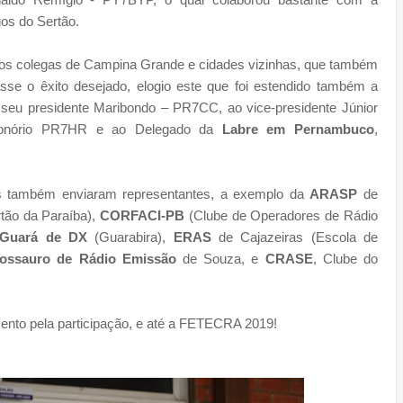
gos do Sertão.
 os colegas de Campina Grande e cidades vizinhas, que também
sse o êxito desejado, elogio este que foi estendido também a
 seu presidente Maribondo – PR7CC, ao vice-presidente Júnior
r Honório PR7HR e ao Delegado da
Labre em Pernambuco
,
es também enviaram representantes, a exemplo da
ARASP
de
tão da Paraíba),
CORFACI-PB
(Clube de Operadores de Rádio
Guará de DX
(Guarabira),
ERAS
de Cajazeiras (Escola de
ossauro de Rádio Emissão
de Souza, e
CRASE
, Clube do
mento pela participação, e até a FETECRA 2019!