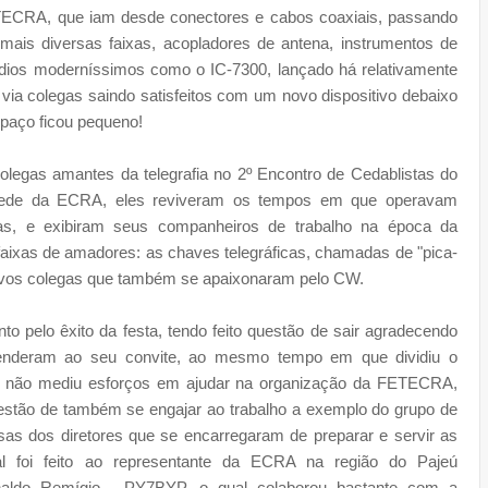
ETECRA, que iam desde conectores e cabos coaxiais, passando
mais diversas faixas, acopladores de antena, instrumentos de
ádios moderníssimos como o IC-7300, lançado há relativamente
a colegas saindo satisfeitos com um novo dispositivo debaixo
spaço ficou pequeno!
egas amantes da telegrafia no 2º Encontro de Cedablistas do
ede da ECRA, eles reviveram os tempos em que operavam
as, e exibiram seus companheiros de trabalho na época da
 faixas de amadores: as chaves telegráficas, chamadas de "pica-
ovos colegas que também se apaixonaram pelo CW.
o pelo êxito da festa, tendo feito questão de sair agradecendo
tenderam ao seu convite, ao mesmo tempo em que dividiu o
ue não mediu esforços em ajudar na organização da FETECRA,
estão de também se engajar ao trabalho a exemplo do grupo de
posas dos diretores que se encarregaram de preparar e servir as
al foi feito ao representante da ECRA na região do Pajeú
naldo Remígio - PY7BYP, o qual colaborou bastante com a