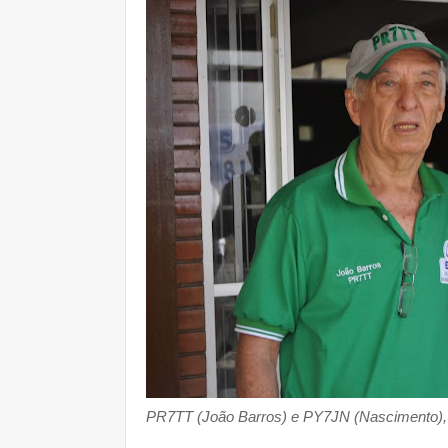
PR7TT (João Barros) e PY7JN (Nascimento),