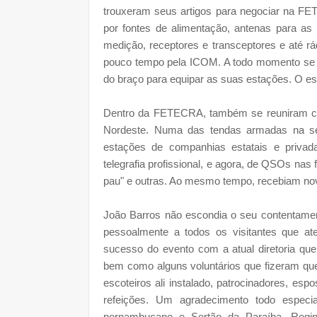
trouxeram seus artigos para negociar na F
por fontes de alimentação, antenas para as 
medição, receptores e transceptores e até r
pouco tempo pela ICOM. A todo momento se vi
do braço para equipar as suas estações. O e
Dentro da FETECRA, também se reuniram col
Nordeste. Numa das tendas armadas na s
estações de companhias estatais e privad
telegrafia profissional, e agora, de QSOs nas
pau" e outras. Ao mesmo tempo, recebiam n
João Barros não escondia o seu contentament
pessoalmente a todos os visitantes que a
sucesso do evento com a atual diretoria q
bem como alguns voluntários que fizeram qu
escoteiros ali instalado, patrocinadores, es
refeições. Um agradecimento todo especi
pernambucano e Sertão da Paraíba, Regi