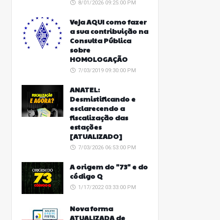
8/01/2026 09:25:00 PM
Veja AQUI como fazer
a sua contribuição na
Consulta Pública
sobre
HOMOLOGAÇÃO
7/03/2019 09:30:00 PM
ANATEL:
Desmistificando e
esclarecendo a
fiscalização das
estações
[ATUALIZADO]
7/03/2026 06:53:00 PM
A origem do "73" e do
código Q
1/17/2022 03:33:00 PM
Nova forma
ATUALIZADA de