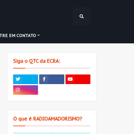
TRE EM CONTATO
Siga o QTC da ECRA:
O que é RADIOAMADORISMO?