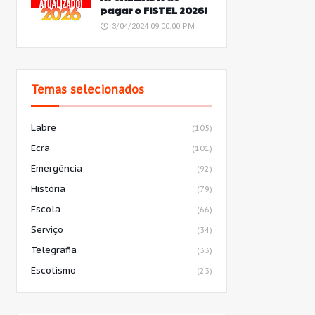
pagar o FISTEL 2026!
3/04/2024 09:00:00 PM
Temas selecionados
Labre
(105)
Ecra
(101)
Emergência
(92)
História
(79)
Escola
(66)
Serviço
(34)
Telegrafia
(33)
Escotismo
(23)