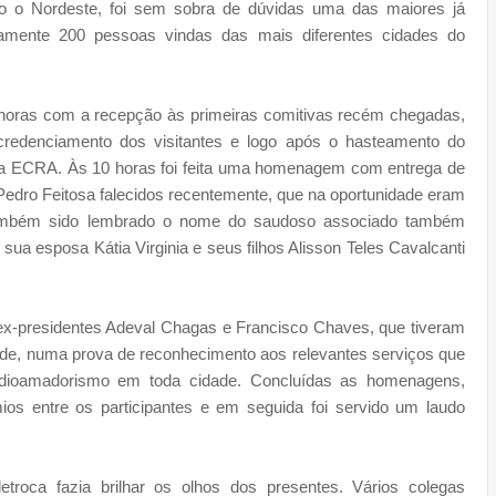
do o Nordeste, foi sem sobra de dúvidas uma das maiores já
amente 200 pessoas vindas das mais diferentes cidades do
e horas com a recepção às primeiras comitivas recém chegadas,
 credenciamento dos visitantes e logo após o hasteamento do
 da ECRA. Às 10 horas foi feita uma homenagem com entrega de
Pedro Feitosa falecidos recentemente, que na oportunidade eram
 também sido lembrado o nome do saudoso associado também
sua esposa Kátia Virginia e seus filhos Alisson Teles Cavalcanti
x-presidentes Adeval Chagas e Francisco Chaves, que tiveram
de, numa prova de reconhecimento aos relevantes serviços que
adioamadorismo em toda cidade. Concluídas as homenagens,
ios entre os participantes e em seguida foi servido um laudo
etroca fazia brilhar os olhos dos presentes. Vários colegas