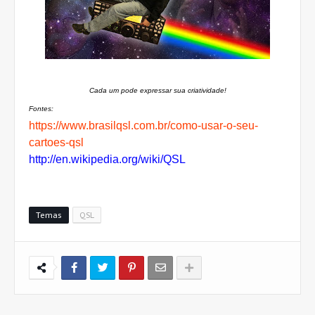
Cada um pode expressar sua criatividade!
Fontes:
https://www.brasilqsl.com.br/como-usar-o-seu-
cartoes-qsl
http://en.wikipedia.org/wiki/QSL
Temas
QSL