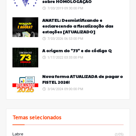
sobre HOMOLOGAÇÃO
7/03/2019 09:30:00 PM
ANATEL: Desmistificando e
esclarecendo a fiscalização das
estações [ATUALIZADO]
7/03/2026 06:53:00 PM
A origem do "73" e do código Q
1/17/2022 03:33:00 PM
Nova forma ATUALIZADA de pagar o
FISTEL 2026!
3/04/2024 09:00:00 PM
Temas selecionados
Labre
(105)