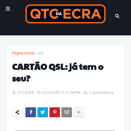
Página inicial
QSL
CARTÃO QSL: já tem o
seu?
QTC ECRA
6/27/2018 11:41:00 PM
2 Comentários