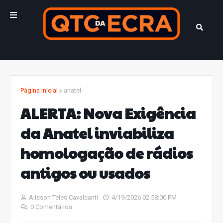
Página inicial
anatel
ALERTA: Nova Exigência
da Anatel inviabiliza
homologação de rádios
antigos ou usados
Alisson Teles Cavalcanti
4/19/2026 02:58:00 PM
0 Comentários