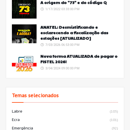
A origem do "73" e do código Q
1/17/2022 03:33:00 PM
ANATEL: Desmistificando e
esclarecendo a fiscalização das
estações [ATUALIZADO]
7/03/2026 06:53:00 PM
Nova forma ATUALIZADA de pagar o
FISTEL 2026!
3/04/2024 09:00:00 PM
Temas selecionados
Labre
(105)
Ecra
(101)
Emergência
(92)