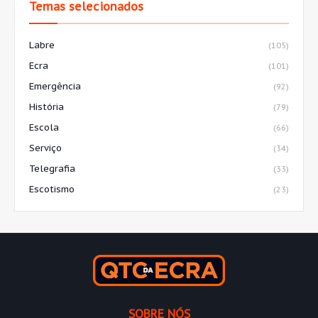
Temas selecionados
Labre
(105)
Ecra
(101)
Emergência
(92)
História
(79)
Escola
(66)
Serviço
(34)
Telegrafia
(33)
Escotismo
(23)
SOBRE NÓS