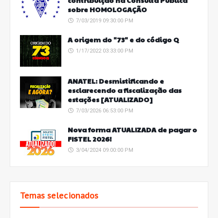
contribuição na Consulta Pública
sobre HOMOLOGAÇÃO
7/03/2019 09:30:00 PM
A origem do "73" e do código Q
1/17/2022 03:33:00 PM
ANATEL: Desmistificando e
esclarecendo a fiscalização das
estações [ATUALIZADO]
7/03/2026 06:53:00 PM
Nova forma ATUALIZADA de pagar o
FISTEL 2026!
3/04/2024 09:00:00 PM
Temas selecionados