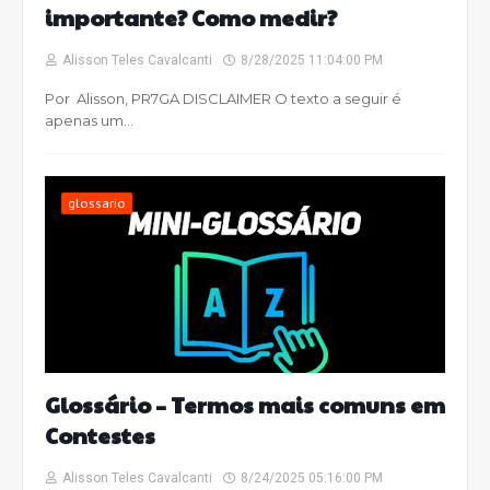
importante? Como medir?
Alisson Teles Cavalcanti
8/28/2025 11:04:00 PM
Por Alisson, PR7GA DISCLAIMER O texto a seguir é
apenas um…
glossario
Glossário – Termos mais comuns em
Contestes
Alisson Teles Cavalcanti
8/24/2025 05:16:00 PM