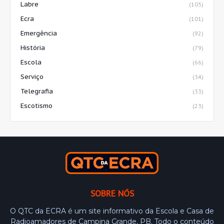
Labre
(105)
Ecra
(101)
Emergência
(92)
História
(79)
Escola
(66)
Serviço
(34)
Telegrafia
(33)
Escotismo
(23)
SOBRE NÓS
O QTC da ECRA é um site informativo da Escola e Casa de
Radioamadores de Campina Grande, PB. Todo o conteúdo