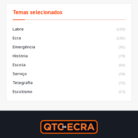
Temas selecionados
Labre
(105)
Ecra
(101)
Emergência
(92)
História
(79)
Escola
(66)
Serviço
(34)
Telegrafia
(33)
Escotismo
(23)