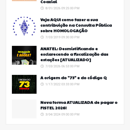
Coaxial
8/01/2026 09:25:00 PM
Veja AQUI como fazer a sua
contribuição na Consulta Pública
sobre HOMOLOGAÇÃO
7/03/2019 09:30:00 PM
ANATEL: Desmistificando e
esclarecendo a fiscalização das
estações [ATUALIZADO]
7/03/2026 06:53:00 PM
A origem do "73" e do código Q
1/17/2022 03:33:00 PM
Nova forma ATUALIZADA de pagar o
FISTEL 2026!
3/04/2024 09:00:00 PM