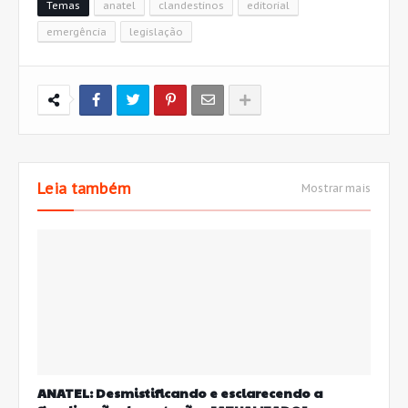
Temas
anatel
clandestinos
editorial
emergência
legislação
Leia também
Mostrar mais
ANATEL: Desmistificando e esclarecendo a