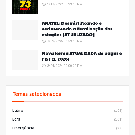
1/17/2022 03:33:00 PM
ANATEL: Desmistificando e
esclarecendo a fiscalização das
estações [ATUALIZADO]
7/03/2026 06:53:00 PM
Nova forma ATUALIZADA de pagar o
FISTEL 2026!
3/04/2024 09:00:00 PM
Temas selecionados
Labre
(105)
Ecra
(101)
Emergência
(92)