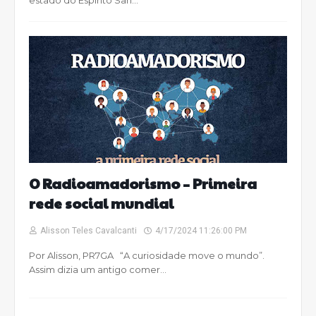
estado do Espírito San…
O Radioamadorismo – Primeira
rede social mundial
Alisson Teles Cavalcanti
4/17/2024 11:26:00 PM
Por Alisson, PR7GA “A curiosidade move o mundo”.
Assim dizia um antigo comer…