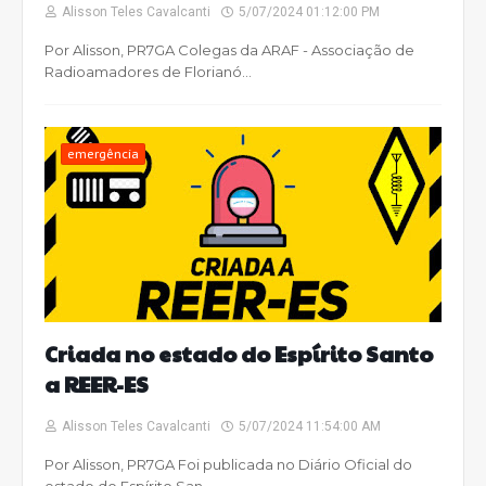
Alisson Teles Cavalcanti
5/07/2024 01:12:00 PM
Por Alisson, PR7GA Colegas da ARAF - Associação de
Radioamadores de Florianó…
emergência
Criada no estado do Espírito Santo
a REER-ES
Alisson Teles Cavalcanti
5/07/2024 11:54:00 AM
Por Alisson, PR7GA Foi publicada no Diário Oficial do