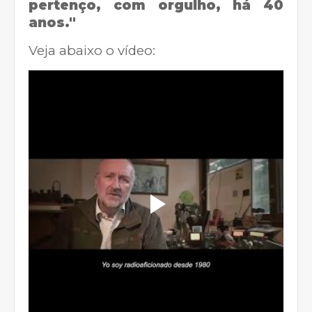
pertenço, com orgulho, há 40
anos."
Veja abaixo o vídeo: