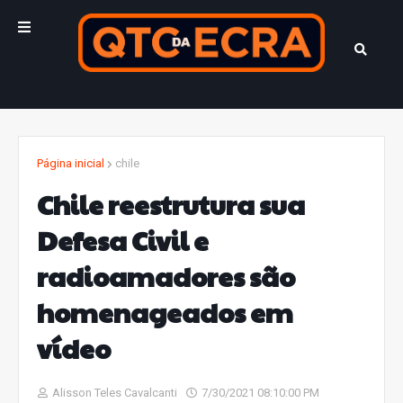
Página inicial
chile
Chile reestrutura sua
Defesa Civil e
radioamadores são
homenageados em
vídeo
Alisson Teles Cavalcanti
7/30/2021 08:10:00 PM