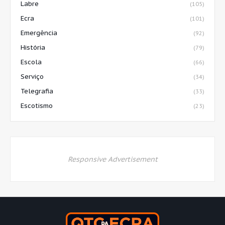
Labre
(105)
Ecra
(101)
Emergência
(92)
História
(79)
Escola
(66)
Serviço
(34)
Telegrafia
(33)
Escotismo
(23)
Responsive Advertisement