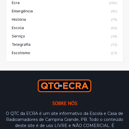
Ecra
(101)
Emergência
(92)
História
(79)
Escola
(66)
Serviço
(34)
Telegrafia
(33)
Escotismo
(23)
SOBRE NÓS
O QTC da ECRA é um site informativo da Escola e Casa de
Radioamadores de Campina Grande, PB. Todo o conteúdo
deste site é de uso LIVRE e NÃO COMERCIAL. É