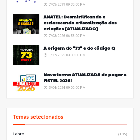
7/03/2019 09:30:00 PM
ANATEL: Desmistificando e
esclarecendo a fiscalização das
estações [ATUALIZADO]
7/03/2026 06:53:00 PM
A origem do "73" e do código Q
1/17/2022 03:33:00 PM
Nova forma ATUALIZADA de pagar o
FISTEL 2026!
3/04/2024 09:00:00 PM
Temas selecionados
Labre
(105)