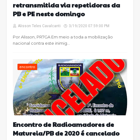
retransmitida via repetidoras da
PB e PE neste domingo
Alisson Teles Cavalcanti
3/19/2020 07:59:00 PM
Por Alisson, PR7GA Em meio a toda a mobilização
nacional contra este inimig…
encontro
Encontro de Radioamadores de
Matureia/PB de 2020 é cancelado