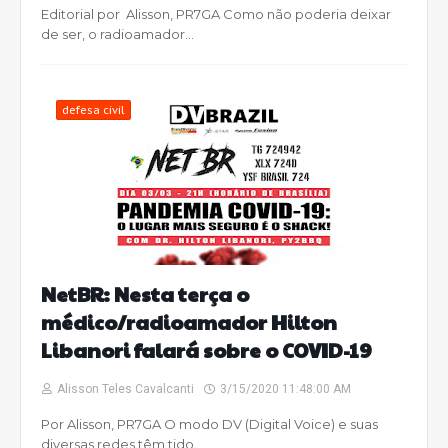
Editorial por Alisson, PR7GA Como não poderia deixar
de ser, o radioamador…
defesa civil
NetBR: Nesta terça o
médico/radioamador Hilton
Libanori falará sobre o COVID-19
Alisson Teles Cavalcanti
3/15/2020 11:48:00 AM
Por Alisson, PR7GA O modo DV (Digital Voice) e suas
diversas redes têm tido…