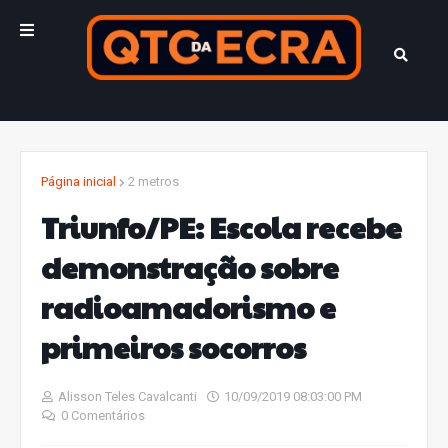
Página inicial
2 metros
Triunfo/PE: Escola recebe
demonstração sobre
radioamadorismo e
primeiros socorros
Alisson Teles Cavalcanti
10/09/2019 08:03:00 PM
0 Comentários