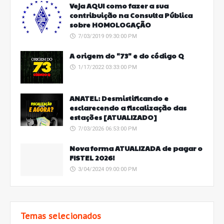
Veja AQUI como fazer a sua
contribuição na Consulta Pública
sobre HOMOLOGAÇÃO
7/03/2019 09:30:00 PM
A origem do "73" e do código Q
1/17/2022 03:33:00 PM
ANATEL: Desmistificando e
esclarecendo a fiscalização das
estações [ATUALIZADO]
7/03/2026 06:53:00 PM
Nova forma ATUALIZADA de pagar o
FISTEL 2026!
3/04/2024 09:00:00 PM
Temas selecionados