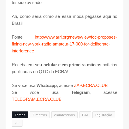
ter sido avisado.
Ah, como seria ótimo se essa moda pegasse aqui no
Brasil!
Fonte:
http://www.arrl.org/news/view/fcc-proposes-
fining-new-york-radio-amateur-17-000-for-deliberate-
interference
Receba em
seu celular e em primeira mão
as notícias
publicadas no QTC da ECRA!
Se você usa
Whatsapp
, acesse
ZAP.ECRA.CLUB
Se você usa
Telegram
, acesse
TELEGRAM.ECRA.CLUB
Temas
2 metros
clandestinos
EUA
legislação
vhf