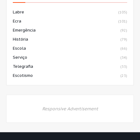
Labre
(105)
Ecra
(101)
Emergência
(92)
História
(79)
Escola
(66)
Serviço
(34)
Telegrafia
(33)
Escotismo
(23)
Responsive Advertisement