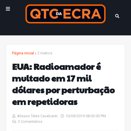
Página inicial
2 metros
EUA: Radioamador é
multado em 17 mil
dólares por perturbação
em repetidoras
Alisson Teles Cavalcanti
10/09/2019 08:03:00 PM
3 Comentários