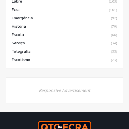
Labre
(105)
Ecra
(101)
Emergência
(92)
História
(79)
Escola
(66)
Serviço
(34)
Telegrafia
(33)
Escotismo
(23)
Responsive Advertisement