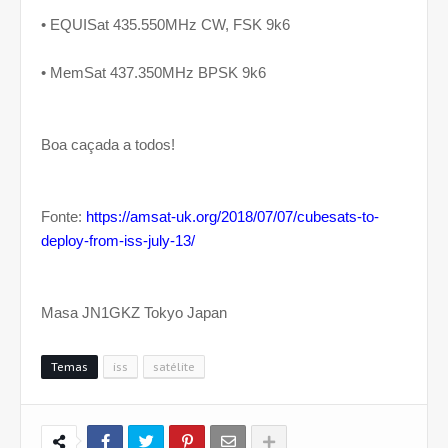
• EQUISat 435.550MHz CW, FSK 9k6
• MemSat 437.350MHz BPSK 9k6
Boa caçada a todos!
Fonte:
https://amsat-uk.org/2018/07/07/cubesats-to-
deploy-from-iss-july-13/
Masa JN1GKZ Tokyo Japan
Temas
iss
satélite