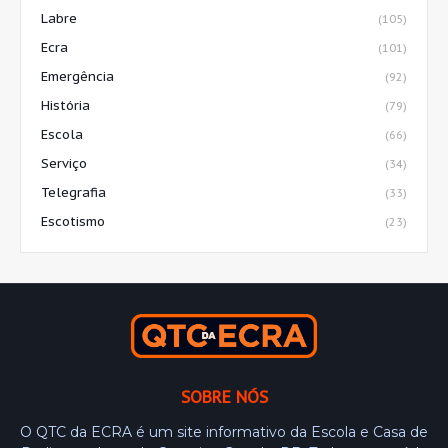
Labre
(105)
Ecra
(101)
Emergência
(92)
História
(79)
Escola
(66)
Serviço
(34)
Telegrafia
(33)
Escotismo
(23)
SOBRE NÓS
O QTC da ECRA é um site informativo da Escola e Casa de