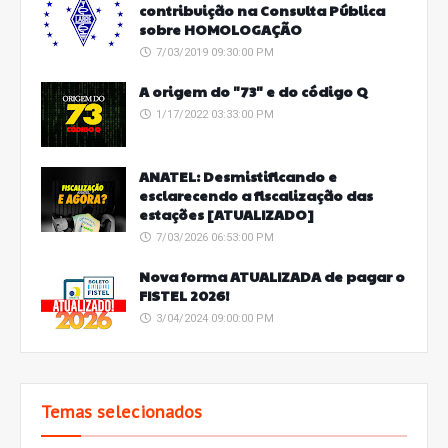
contribuição na Consulta Pública
sobre HOMOLOGAÇÃO
7/03/2019 09:30:00 PM
A origem do "73" e do código Q
1/17/2022 03:33:00 PM
ANATEL: Desmistificando e
esclarecendo a fiscalização das
estações [ATUALIZADO]
7/03/2026 06:53:00 PM
Nova forma ATUALIZADA de pagar o
FISTEL 2026!
3/04/2024 09:00:00 PM
Temas selecionados