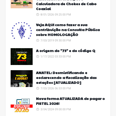
Calculadora de Chokes de Cabo
Coaxial
8/01/2026 09:25:00 PM
Veja AQUI como fazer a sua
contribuição na Consulta Pública
sobre HOMOLOGAÇÃO
7/03/2019 09:30:00 PM
A origem do "73" e do código Q
1/17/2022 03:33:00 PM
ANATEL: Desmistificando e
esclarecendo a fiscalização das
estações [ATUALIZADO]
7/03/2026 06:53:00 PM
Nova forma ATUALIZADA de pagar o
FISTEL 2026!
3/04/2024 09:00:00 PM