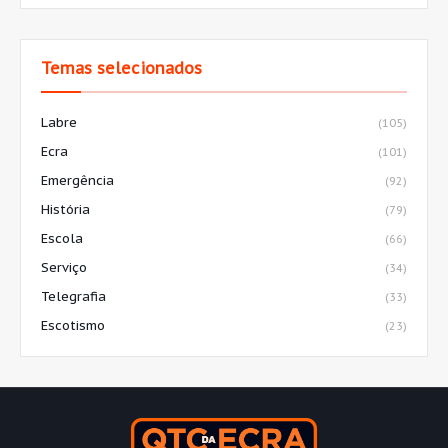
Temas selecionados
Labre
(105)
Ecra
(101)
Emergência
(92)
História
(79)
Escola
(66)
Serviço
(34)
Telegrafia
(33)
Escotismo
(23)