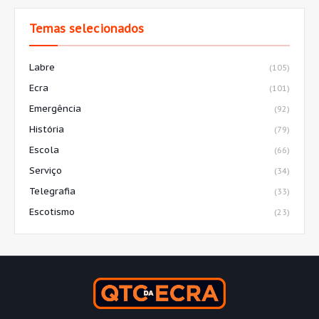
Temas selecionados
Labre
(105)
Ecra
(101)
Emergência
(92)
História
(79)
Escola
(66)
Serviço
(34)
Telegrafia
(33)
Escotismo
(23)