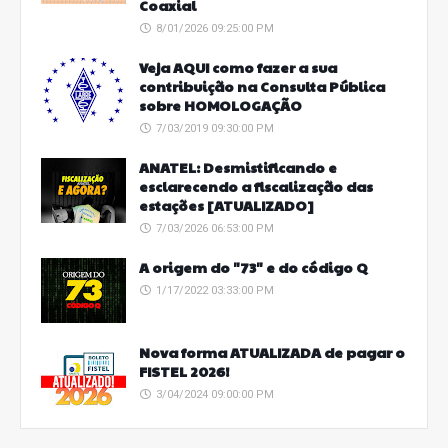
Coaxial
8/01/2026 09:25:00 PM
Veja AQUI como fazer a sua
contribuição na Consulta Pública
sobre HOMOLOGAÇÃO
7/03/2019 09:30:00 PM
ANATEL: Desmistificando e
esclarecendo a fiscalização das
estações [ATUALIZADO]
7/03/2026 06:53:00 PM
A origem do "73" e do código Q
1/17/2022 03:33:00 PM
Nova forma ATUALIZADA de pagar o
FISTEL 2026!
3/04/2024 09:00:00 PM