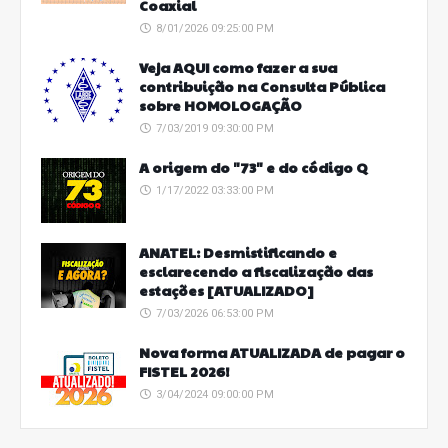
Coaxial
8/01/2026 09:25:00 PM
Veja AQUI como fazer a sua
contribuição na Consulta Pública
sobre HOMOLOGAÇÃO
7/03/2019 09:30:00 PM
A origem do "73" e do código Q
1/17/2022 03:33:00 PM
ANATEL: Desmistificando e
esclarecendo a fiscalização das
estações [ATUALIZADO]
7/03/2026 06:53:00 PM
Nova forma ATUALIZADA de pagar o
FISTEL 2026!
3/04/2024 09:00:00 PM