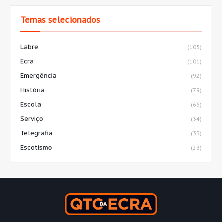
Temas selecionados
Labre
(105)
Ecra
(101)
Emergência
(92)
História
(79)
Escola
(66)
Serviço
(34)
Telegrafia
(33)
Escotismo
(23)