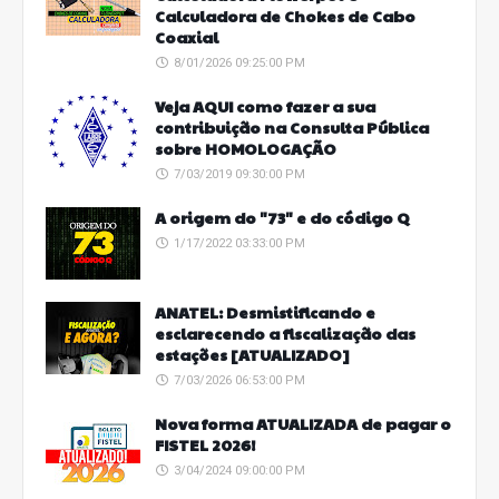
Calculadora de Chokes de Cabo
Coaxial
8/01/2026 09:25:00 PM
Veja AQUI como fazer a sua
contribuição na Consulta Pública
sobre HOMOLOGAÇÃO
7/03/2019 09:30:00 PM
A origem do "73" e do código Q
1/17/2022 03:33:00 PM
ANATEL: Desmistificando e
esclarecendo a fiscalização das
estações [ATUALIZADO]
7/03/2026 06:53:00 PM
Nova forma ATUALIZADA de pagar o
FISTEL 2026!
3/04/2024 09:00:00 PM