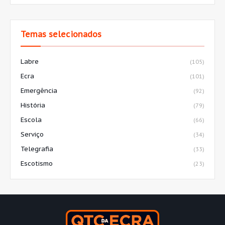
Temas selecionados
Labre
(105)
Ecra
(101)
Emergência
(92)
História
(79)
Escola
(66)
Serviço
(34)
Telegrafia
(33)
Escotismo
(23)