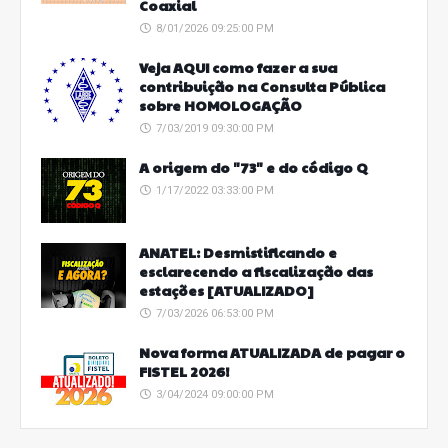
Coaxial
8/01/2026 09:25:00 PM
Veja AQUI como fazer a sua
contribuição na Consulta Pública
sobre HOMOLOGAÇÃO
7/03/2019 09:30:00 PM
A origem do "73" e do código Q
1/17/2022 03:33:00 PM
ANATEL: Desmistificando e
esclarecendo a fiscalização das
estações [ATUALIZADO]
7/03/2026 06:53:00 PM
Nova forma ATUALIZADA de pagar o
FISTEL 2026!
3/04/2024 09:00:00 PM