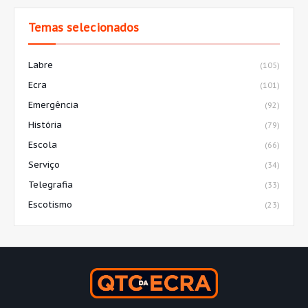
Temas selecionados
Labre
(105)
Ecra
(101)
Emergência
(92)
História
(79)
Escola
(66)
Serviço
(34)
Telegrafia
(33)
Escotismo
(23)