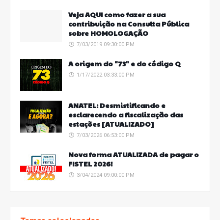
Veja AQUI como fazer a sua
contribuição na Consulta Pública
sobre HOMOLOGAÇÃO
7/03/2019 09:30:00 PM
A origem do "73" e do código Q
1/17/2022 03:33:00 PM
ANATEL: Desmistificando e
esclarecendo a fiscalização das
estações [ATUALIZADO]
7/03/2026 06:53:00 PM
Nova forma ATUALIZADA de pagar o
FISTEL 2026!
3/04/2024 09:00:00 PM