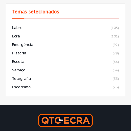
Temas selecionados
Labre
(105)
Ecra
(101)
Emergência
(92)
História
(79)
Escola
(66)
Serviço
(34)
Telegrafia
(33)
Escotismo
(23)