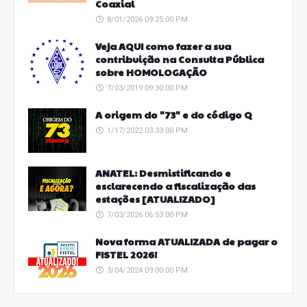
Coaxial
8/01/2026 09:25:00 PM
Veja AQUI como fazer a sua
contribuição na Consulta Pública
sobre HOMOLOGAÇÃO
7/03/2019 09:30:00 PM
A origem do "73" e do código Q
1/17/2022 03:33:00 PM
ANATEL: Desmistificando e
esclarecendo a fiscalização das
estações [ATUALIZADO]
7/03/2026 06:53:00 PM
Nova forma ATUALIZADA de pagar o
FISTEL 2026!
3/04/2024 09:00:00 PM