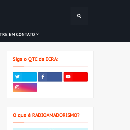
TRE EM CONTATO
Siga o QTC da ECRA:
O que é RADIOAMADORISMO?