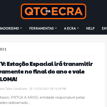
MADORISMO
FERRAMENTAS
A ECRA
HELP
EN
2021
V: Estação Espacial irá transmitir
amente no final do ano e vale
PLOMA!
son Teles Cavalcanti
12/25/2021 08:16:00 PM
lisson, PR7GA A ARISS, entidade responsável pelas
dades radioamado…