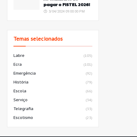
pagar o FISTEL 2026!
3/04/2024 09:00:00 PM
Temas selecionados
Labre
(105)
Ecra
(101)
Emergência
(92)
História
(79)
Escola
(66)
Serviço
(34)
Telegrafia
(33)
Escotismo
(23)