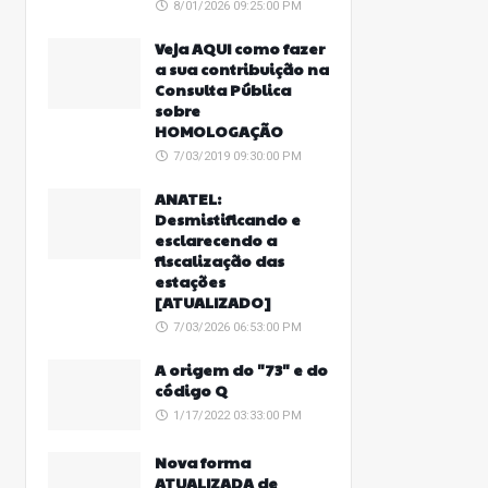
8/01/2026 09:25:00 PM
Veja AQUI como fazer
a sua contribuição na
Consulta Pública
sobre
HOMOLOGAÇÃO
7/03/2019 09:30:00 PM
ANATEL:
Desmistificando e
esclarecendo a
fiscalização das
estações
[ATUALIZADO]
7/03/2026 06:53:00 PM
A origem do "73" e do
código Q
1/17/2022 03:33:00 PM
Nova forma
ATUALIZADA de