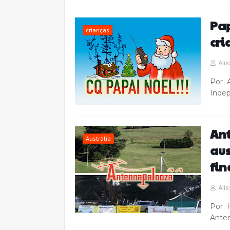
Pa
crianças
cri
Alis
Por A
Inde
An
Austrália
aus
fin
Alis
Por H
Ante