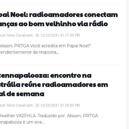
pai Noel: radioamadores conectam
anças ao bom velhinho via rádio
son Teles Cavalcanti
12/22/2021 01:17:00 PM
lisson, PR7GA Você acredita em Papai Noel?
pendentemente da resposta,…
tennapalooza: encontro na
trália reúne radioamadores em
al de semana
son Teles Cavalcanti
12/22/2021 01:05:00 PM
eather VK2FHLA. Traduzido por Alisson, PR7GA
nnapalooza é um eve…