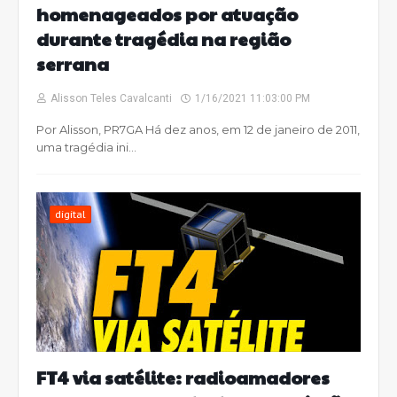
homenageados por atuação
durante tragédia na região
serrana
Alisson Teles Cavalcanti
1/16/2021 11:03:00 PM
Por Alisson, PR7GA Há dez anos, em 12 de janeiro de 2011,
uma tragédia ini…
digital
FT4 via satélite: radioamadores