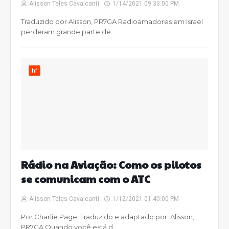
Alisson Teles Cavalcanti
1/14/2021 09:33:00 PM
Traduzido por Alisson, PR7GA Radioamadores em Israel
perderam grande parte de…
hf
Rádio na Aviação: Como os pilotos
se comunicam com o ATC
Alisson Teles Cavalcanti
1/12/2021 01:40:00 PM
Por Charlie Page. Traduzido e adaptado por Alisson,
PR7GA Quando você está d…