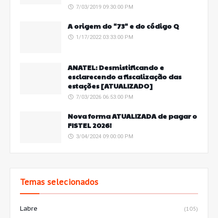
7/03/2019 09:30:00 PM
A origem do "73" e do código Q
1/17/2022 03:33:00 PM
ANATEL: Desmistificando e
esclarecendo a fiscalização das
estações [ATUALIZADO]
7/03/2026 06:53:00 PM
Nova forma ATUALIZADA de pagar o
FISTEL 2026!
3/04/2024 09:00:00 PM
Temas selecionados
Labre
(105)