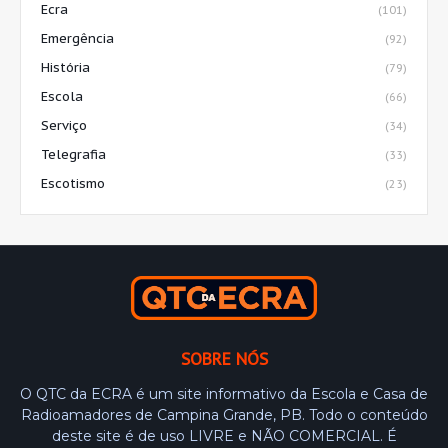
Ecra
(101)
Emergência
(92)
História
(79)
Escola
(66)
Serviço
(34)
Telegrafia
(33)
Escotismo
(23)
SOBRE NÓS
O QTC da ECRA é um site informativo da Escola e Casa de
Radioamadores de Campina Grande, PB. Todo o conteúdo
deste site é de uso LIVRE e NÃO COMERCIAL. É