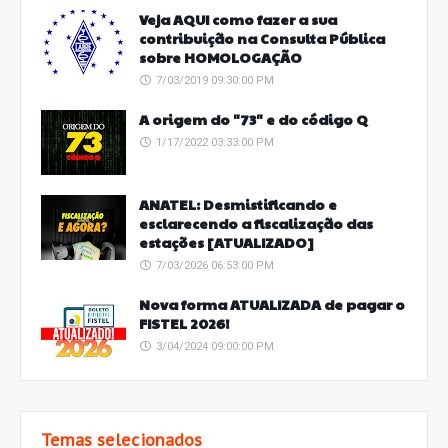
Veja AQUI como fazer a sua
contribuição na Consulta Pública
sobre HOMOLOGAÇÃO
7/03/2019 09:30:00 PM
A origem do "73" e do código Q
1/17/2022 03:33:00 PM
ANATEL: Desmistificando e
esclarecendo a fiscalização das
estações [ATUALIZADO]
7/03/2026 06:53:00 PM
Nova forma ATUALIZADA de pagar o
FISTEL 2026!
3/04/2024 09:00:00 PM
Temas selecionados