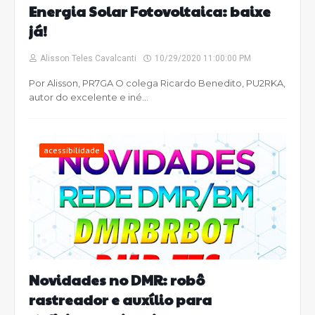
Energia Solar Fotovoltaica: baixe
já!
Alisson Teles Cavalcanti
10/29/2020 11:00:00 PM
Por Alisson, PR7GA O colega Ricardo Benedito, PU2RKA,
autor do excelente e iné…
acessibilidade
Novidades no DMR: robô
rastreador e auxílio para