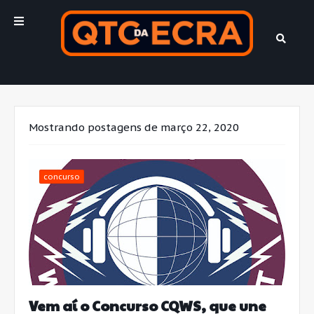
Mostrando postagens de março 22, 2020
concurso
Vem aí o Concurso CQWS, que une