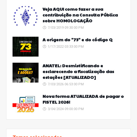
Veja AQUI como fazer a sua
contribuição na Consulta Pública
sobre HOMOLOGAÇÃO
7/03/2019 09:30:00 PM
A origem do "73" e do código Q
1/17/2022 03:33:00 PM
ANATEL: Desmistificando e
esclarecendo a fiscalização das
estações [ATUALIZADO]
7/03/2026 06:53:00 PM
Nova forma ATUALIZADA de pagar o
FISTEL 2026!
3/04/2024 09:00:00 PM