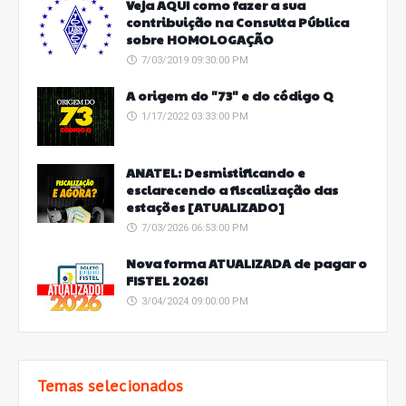
Veja AQUI como fazer a sua
contribuição na Consulta Pública
sobre HOMOLOGAÇÃO
7/03/2019 09:30:00 PM
A origem do "73" e do código Q
1/17/2022 03:33:00 PM
ANATEL: Desmistificando e
esclarecendo a fiscalização das
estações [ATUALIZADO]
7/03/2026 06:53:00 PM
Nova forma ATUALIZADA de pagar o
FISTEL 2026!
3/04/2024 09:00:00 PM
Temas selecionados