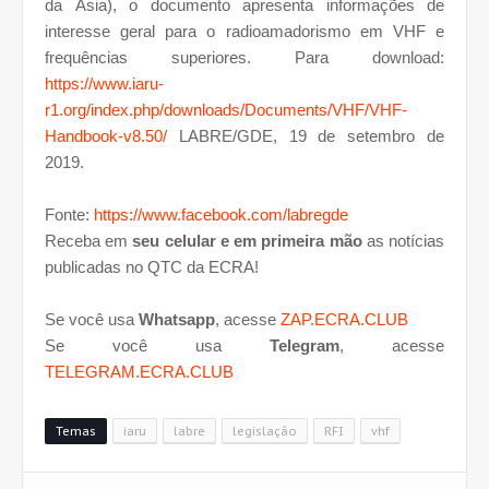
da Ásia), o documento apresenta informações de
interesse geral para o radioamadorismo em VHF e
frequências superiores. Para download:
https://www.iaru-
r1.org/index.php/downloads/Documents/VHF/VHF-
Handbook-v8.50/
LABRE/GDE, 19 de setembro de
2019.
Fonte:
https://www.facebook.com/labregde
Receba em
seu celular e em primeira mão
as notícias
publicadas no QTC da ECRA!
Se você usa
Whatsapp
, acesse
ZAP.ECRA.CLUB
Se você usa
Telegram
, acesse
TELEGRAM.ECRA.CLUB
Temas
iaru
labre
legislação
RFI
vhf