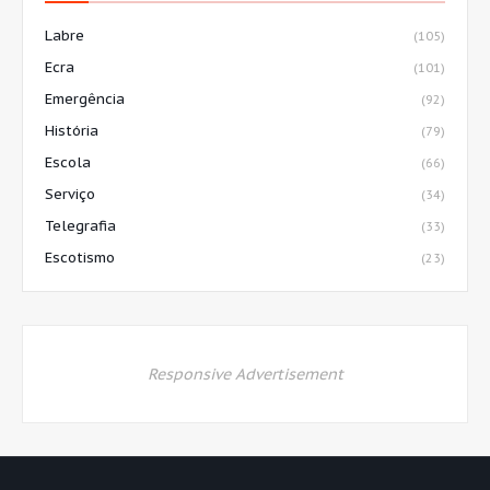
Labre
(105)
Ecra
(101)
Emergência
(92)
História
(79)
Escola
(66)
Serviço
(34)
Telegrafia
(33)
Escotismo
(23)
Responsive Advertisement