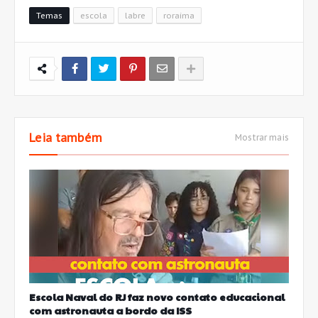
Temas
escola
labre
roraima
Leia também
Mostrar mais
Escola Naval do RJ faz novo contato educacional
com astronauta a bordo da ISS