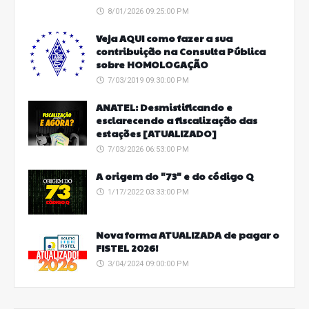
8/01/2026 09:25:00 PM
Veja AQUI como fazer a sua
contribuição na Consulta Pública
sobre HOMOLOGAÇÃO
7/03/2019 09:30:00 PM
ANATEL: Desmistificando e
esclarecendo a fiscalização das
estações [ATUALIZADO]
7/03/2026 06:53:00 PM
A origem do "73" e do código Q
1/17/2022 03:33:00 PM
Nova forma ATUALIZADA de pagar o
FISTEL 2026!
3/04/2024 09:00:00 PM