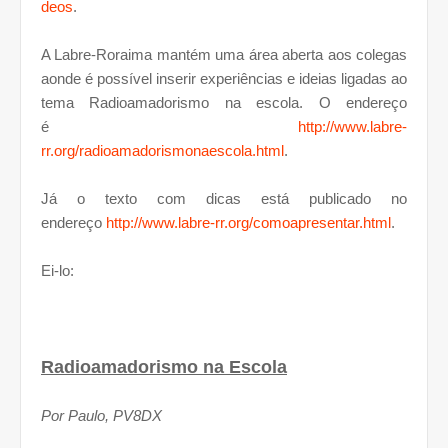
deos
.
A Labre-Roraima mantém uma área aberta aos colegas
aonde é possível inserir experiências e ideias ligadas ao
tema Radioamadorismo na escola. O endereço
é
http://www.labre-
rr.org/radioamadorismonaescola.html
.
Já o texto com dicas está publicado no
endereço
http://www.labre-rr.org/comoapresentar.html
.
Ei-lo:
Radioamadorismo na Escola
Por Paulo, PV8DX