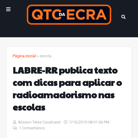
Página inicial
escola
LABRE-RR publica texto
com dicas para aplicar o
radioamadorismo nas
escolas
Alisson Teles Cavalcanti
7/10/2019 08:01:00 PM
1 Comentários