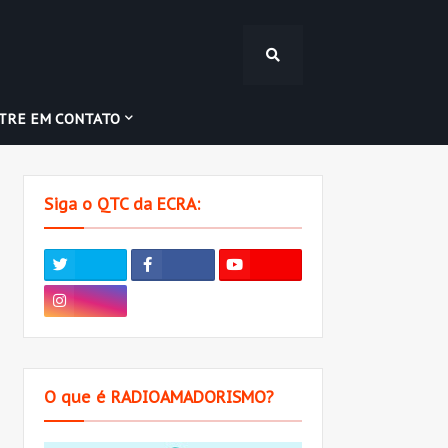
TRE EM CONTATO
Siga o QTC da ECRA:
O que é RADIOAMADORISMO?