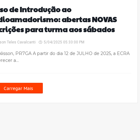
so de Introdução ao
dioamadorismo: abertas NOVAS
crições para turma aos sábados
son Teles Cavalcanti
5/04/2025 05:33:00 PM
lisson, PR7GA A partir do dia 12 de JULHO de 2025, a ECRA
ferecer a…
Carregar Mais