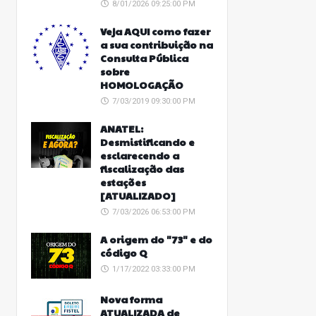
8/01/2026 09:25:00 PM
Veja AQUI como fazer
a sua contribuição na
Consulta Pública
sobre
HOMOLOGAÇÃO
7/03/2019 09:30:00 PM
ANATEL:
Desmistificando e
esclarecendo a
fiscalização das
estações
[ATUALIZADO]
7/03/2026 06:53:00 PM
A origem do "73" e do
código Q
1/17/2022 03:33:00 PM
Nova forma
ATUALIZADA de