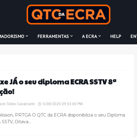
MADORISMO
FERRAMENTAS
A ECRA
HELP
EN
xe JÁ o seu diploma ECRA SSTV 8ª
ção!
son Teles Cavalcanti
5/08/2025 09:53:00 PM
lisson, PR7GA O QTC da ECRA disponibiliza o seu Diploma
 SSTV, Oitava…