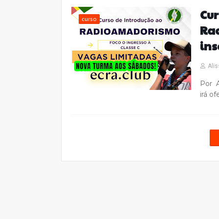
Cur
curso
Ra
ins
Alis
Por A
irá o