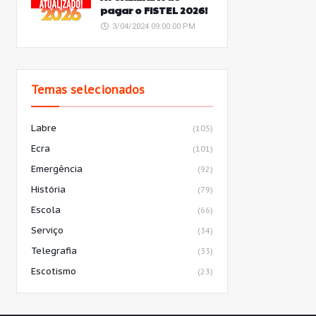
pagar o FISTEL 2026!
3/04/2024 09:00:00 PM
Temas selecionados
Labre
(105)
Ecra
(101)
Emergência
(92)
História
(79)
Escola
(66)
Serviço
(34)
Telegrafia
(33)
Escotismo
(23)