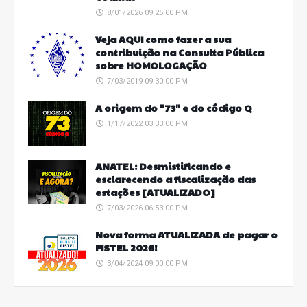
8/01/2026 09:25:00 PM
Veja AQUI como fazer a sua
contribuição na Consulta Pública
sobre HOMOLOGAÇÃO
7/03/2019 09:30:00 PM
A origem do "73" e do código Q
1/17/2022 03:33:00 PM
ANATEL: Desmistificando e
esclarecendo a fiscalização das
estações [ATUALIZADO]
7/03/2026 06:53:00 PM
Nova forma ATUALIZADA de pagar o
FISTEL 2026!
3/04/2024 09:00:00 PM