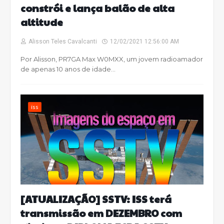
constrói e lança balão de alta
altitude
Alisson Teles Cavalcanti
12/02/2021 12:56:00 AM
Por Alisson, PR7GA Max W0MXX, um jovem radioamador
de apenas 10 anos de idade…
iss
[ATUALIZAÇÃO] SSTV: ISS terá
transmissão em DEZEMBRO com