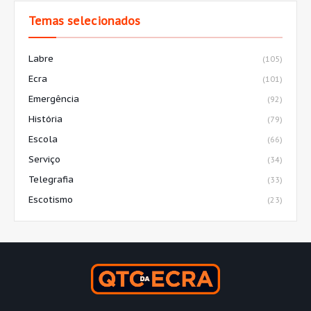
Temas selecionados
Labre
(105)
Ecra
(101)
Emergência
(92)
História
(79)
Escola
(66)
Serviço
(34)
Telegrafia
(33)
Escotismo
(23)