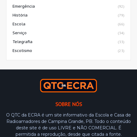
Emergência
(92)
História
(79)
Escola
(66)
Serviço
(34)
Telegrafia
(33)
Escotismo
(23)
SOBRE NÓS
O QTC da ECRA é um site informativo da Escola e Casa de
Radioamadores de Campina Grande, PB. Todo o conteúdo
deste site é de uso LIVRE e NÃO COMERCIAL. É
permitida a reprodução, desde que citada a fonte.