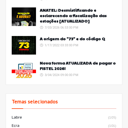
ANATEL: Desmistificando e
esclarecendo a fiscalização das
estações [ATUALIZADO]
7/03/2026 06:53:00 PM
A origem do "73" e do código Q
1/17/2022 03:33:00 PM
Nova forma ATUALIZADA de pagar o
FISTEL 2026!
3/04/2024 09:00:00 PM
Temas selecionados
Labre
(105)
Ecra
(101)