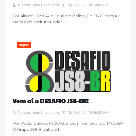
Alisson Teles Cavalcanti
10/28/2021 09:14:00 PM
Por Alisson, PR7GA e Eduardo Beline, PY1EB O campus
Macaé do Instituto Feder…
digital
Vem aí o DESAFIO JS8-BR!
Alisson Teles Cavalcanti
10/26/2021 10:46:00 PM
Por Paulo Galvão, PT2PAG, e Demilson Quintão, PY2UEP
O Grupo JS8 Brasil, ded…