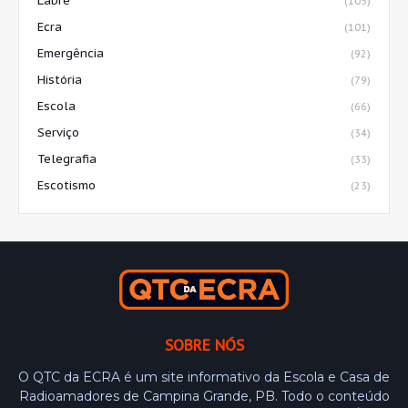
Labre
(105)
Ecra
(101)
Emergência
(92)
História
(79)
Escola
(66)
Serviço
(34)
Telegrafia
(33)
Escotismo
(23)
SOBRE NÓS
O QTC da ECRA é um site informativo da Escola e Casa de
Radioamadores de Campina Grande, PB. Todo o conteúdo