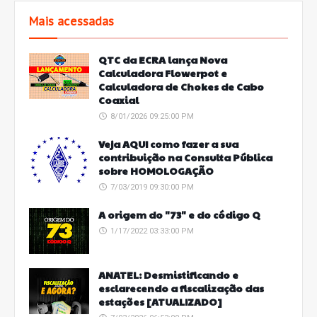
Mais acessadas
QTC da ECRA lança Nova
Calculadora Flowerpot e
Calculadora de Chokes de Cabo
Coaxial
8/01/2026 09:25:00 PM
Veja AQUI como fazer a sua
contribuição na Consulta Pública
sobre HOMOLOGAÇÃO
7/03/2019 09:30:00 PM
A origem do "73" e do código Q
1/17/2022 03:33:00 PM
ANATEL: Desmistificando e
esclarecendo a fiscalização das
estações [ATUALIZADO]