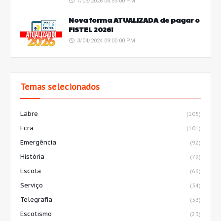
7/03/2026 06:53:00 PM
Nova forma ATUALIZADA de pagar o
FISTEL 2026!
3/04/2024 09:00:00 PM
Temas selecionados
Labre
(105)
Ecra
(101)
Emergência
(92)
História
(79)
Escola
(66)
Serviço
(34)
Telegrafia
(33)
Escotismo
(23)