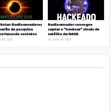
e Solar: Radioamadores
Radioamador consegue
parão de pesquisa
captar e "hackear" sinais de
ica fazendo contatos
satélite da NASA
o 04, 2023
Julho 06, 2023