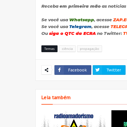
Receba
em primeira mão
as notícias
Se você usa
Whatsapp
, acesse
ZAP.
Se você usa
Telegram
, acesse
TELEG
Ou
siga o QTC da ECRA
no Twitter:
T
Temas
ciência
propagação
Facebook
Twitter
Leia também