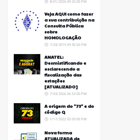
8/01/2026 09:25:00 PM
Veja AQUI como fazer
a sua contribuição na
Consulta Pública
sobre
HOMOLOGAÇÃO
7/03/2019 09:30:00 PM
ANATEL:
Desmistificando e
esclarecendo a
fiscalização das
estações
[ATUALIZADO]
7/03/2026 06:53:00 PM
A origem do "73" e do
código Q
1/17/2022 03:33:00 PM
Nova forma
ATUALIZADA de