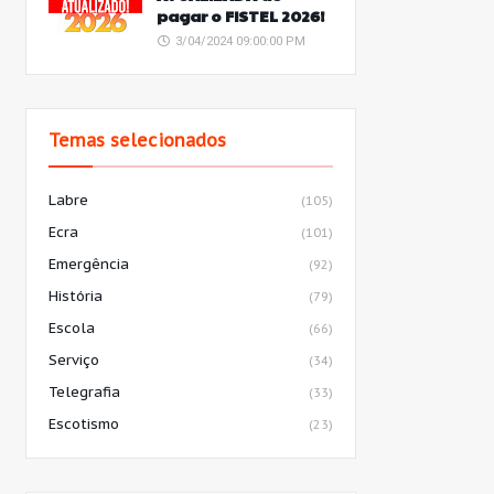
pagar o FISTEL 2026!
3/04/2024 09:00:00 PM
Temas selecionados
Labre
(105)
Ecra
(101)
Emergência
(92)
História
(79)
Escola
(66)
Serviço
(34)
Telegrafia
(33)
Escotismo
(23)