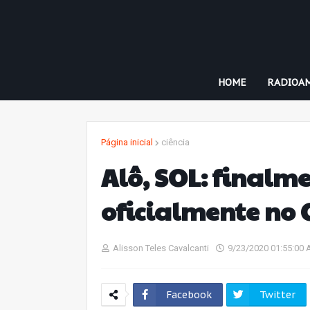
HOME
RADIOA
Página inicial
ciência
Alô, SOL: finalm
oficialmente no C
Alisson Teles Cavalcanti
9/23/2020 01:55:00
Facebook
Twitter