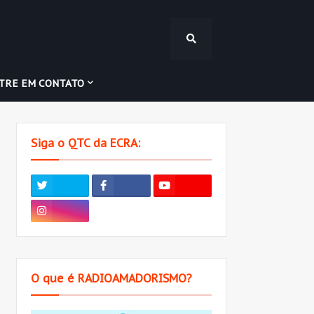
TRE EM CONTATO
Siga o QTC da ECRA:
O que é RADIOAMADORISMO?