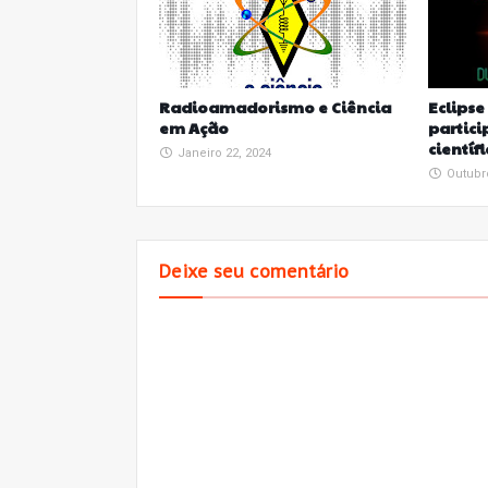
Radioamadorismo e Ciência
Eclips
em Ação
partici
científ
Janeiro 22, 2024
Outubr
Deixe seu comentário