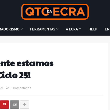
MADORISMO
FERRAMENTAS
A ECRA
HELP
EN
ente estamos
iclo 25!
 AM
0 Comentários