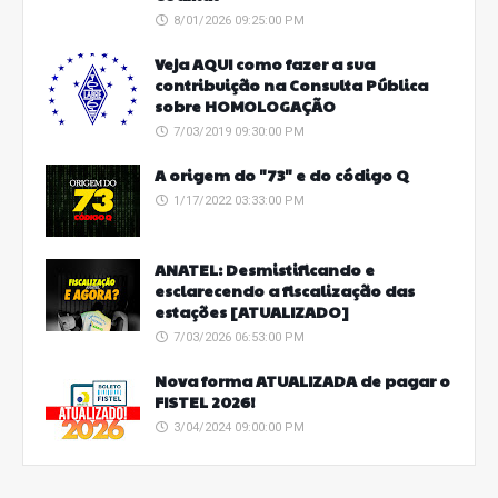
8/01/2026 09:25:00 PM
Veja AQUI como fazer a sua
contribuição na Consulta Pública
sobre HOMOLOGAÇÃO
7/03/2019 09:30:00 PM
A origem do "73" e do código Q
1/17/2022 03:33:00 PM
ANATEL: Desmistificando e
esclarecendo a fiscalização das
estações [ATUALIZADO]
7/03/2026 06:53:00 PM
Nova forma ATUALIZADA de pagar o
FISTEL 2026!
3/04/2024 09:00:00 PM